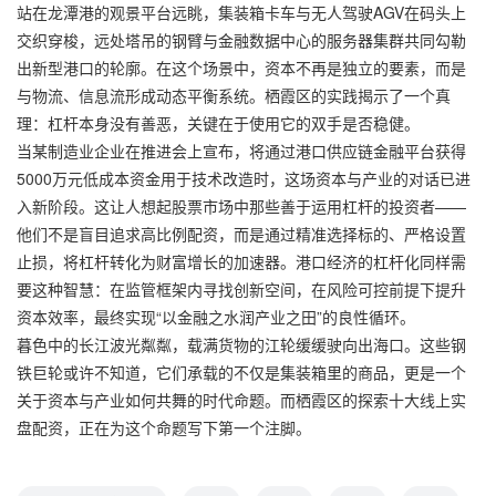
站在龙潭港的观景平台远眺，集装箱卡车与无人驾驶AGV在码头上
交织穿梭，远处塔吊的钢臂与金融数据中心的服务器集群共同勾勒
出新型港口的轮廓。在这个场景中，资本不再是独立的要素，而是
与物流、信息流形成动态平衡系统。栖霞区的实践揭示了一个真
理：杠杆本身没有善恶，关键在于使用它的双手是否稳健。
当某制造业企业在推进会上宣布，将通过港口供应链金融平台获得
5000万元低成本资金用于技术改造时，这场资本与产业的对话已进
入新阶段。这让人想起股票市场中那些善于运用杠杆的投资者——
他们不是盲目追求高比例配资，而是通过精准选择标的、严格设置
止损，将杠杆转化为财富增长的加速器。港口经济的杠杆化同样需
要这种智慧：在监管框架内寻找创新空间，在风险可控前提下提升
资本效率，最终实现“以金融之水润产业之田”的良性循环。
暮色中的长江波光粼粼，载满货物的江轮缓缓驶向出海口。这些钢
铁巨轮或许不知道，它们承载的不仅是集装箱里的商品，更是一个
关于资本与产业如何共舞的时代命题。而栖霞区的探索十大线上实
盘配资，正在为这个命题写下第一个注脚。