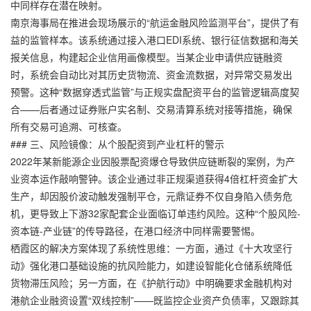
中同样存在潜在映射。
南京海事局在推进会现场展示的“航运金融风险监测平台”，提供了有
益的监管样本。该系统通过接入港口EDI系统、银行征信数据和海关
报关信息，构建起企业信用画像模型。当某企业申请供应链融资
时，系统会自动比对其历史货物流、资金流数据，对异常交易发出
预警。这种“数据穿透式监管”与正规实盘配资平台的监管逻辑高度契
合——后者通过证券账户实名制、交易清算系统对接等措施，确保
所有交易可追溯、可核查。
### 三、风险镜像：从个股配资到产业杠杆的警示
2022年某新能源企业因股票配资爆仓导致供应链断裂的案例，为产
业资本运作敲响警钟。该企业通过非正规渠道获得4倍杠杆资金扩大
生产，却因股价波动触发强制平仓，
元鼎证券
不仅自身陷入债务危
机，更导致上下游32家配套企业面临订单违约风险。这种“个股风险-
资本链-产业链”的传导路径，在港口经济中同样需要警惕。
栖霞区的解决方案体现了系统性思维：一方面，通过《十大攻坚行
动》强化港口基础设施的抗风险能力，如建设智能化仓储系统降低
货物滞压风险；另一方面，在《护航行动》中明确要求金融机构对
港航企业融资设置“双线控制”——既监控企业资产负债率，又跟踪其