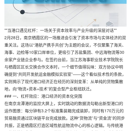
**当港口遇见杠杆：一场关于资本效率与产业升级的深层对话**
2月28日，南京栖霞区的一场推进会引发了资本市场与实体经济的双
重关注。这场以“港航产携手共创”为主题的会议，不仅聚集了海关、
海事、边检等10家口岸单位，更吸引了苏盐集团、中远海物流等30
余家产业链企业参与。在签约台前，当江苏海事职业技术学院院长
与栖霞区区长交换合作文本时，一个细节值得玩味：双方协议中明
确提到“共同开发航运金融模拟实验室”——这个看似技术性的条款，
实则揭示了现代港口经济正在经历的深刻变革：从单纯的货物集散
地，向“物流+资本+技术”的复合型产业枢纽跃迁。
### 一、杠杆效应：港口经济的资本化突围
在南京龙潭港的监控大屏上，实时跳动的数据流勾勒出新型港口的
运作图景：每分钟有3.2个标准集装箱完成装卸，同时有170万元的
贸易融资通过区块链平台完成放款。这种“货物流”与“资金流”的同步
共振，正是栖霞区打造区域性航运物流中心的核心逻辑。与传统港