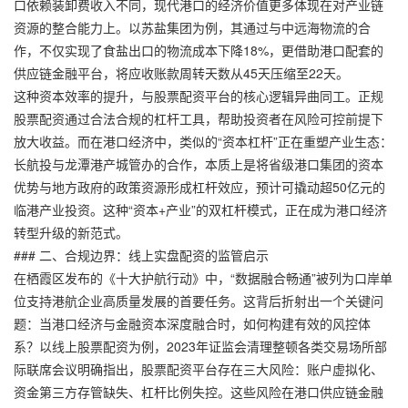
口依赖装卸费收入不同，现代港口的经济价值更多体现在对产业链
资源的整合能力上。以苏盐集团为例，其通过与中远海物流的合
作，不仅实现了食盐出口的物流成本下降18%，更借助港口配套的
供应链金融平台，将应收账款周转天数从45天压缩至22天。
这种资本效率的提升，与股票配资平台的核心逻辑异曲同工。正规
股票配资通过合法合规的杠杆工具，帮助投资者在风险可控前提下
放大收益。而在港口经济中，类似的“资本杠杆”正在重塑产业生态：
长航投与龙潭港产城管办的合作，本质上是将省级港口集团的资本
优势与地方政府的政策资源形成杠杆效应，预计可撬动超50亿元的
临港产业投资。这种“资本+产业”的双杠杆模式，正在成为港口经济
转型升级的新范式。
### 二、合规边界：线上实盘配资的监管启示
在栖霞区发布的《十大护航行动》中，“数据融合畅通”被列为口岸单
位支持港航企业高质量发展的首要任务。这背后折射出一个关键问
题：当港口经济与金融资本深度融合时，如何构建有效的风控体
系？以线上股票配资为例，2023年证监会清理整顿各类交易场所部
际联席会议明确指出，股票配资平台存在三大风险：账户虚拟化、
资金第三方存管缺失、杠杆比例失控。这些风险在港口供应链金融