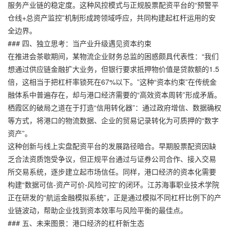
服务产业链的稳定度。这种风控模式与正规股票配资平台的“预警平
仓线+总资产监控”机制形成跨领域呼应，共同构建起杠杆运用的安
全边界。
### 四、独立思考：当产业升级遇见资本约束
在推进会茶歇期间，某物流企业财务总监的困惑颇具代表性：“我们
想通过供应链金融扩大业务，但银行要求抵押物价值是贷款额的1.5
倍，这相当于把杠杆率锁死在67%以下。”这种“资本约束”在传统金
融体系中普遍存在，却与港口经济需要的“高效资本周转”形成矛盾。
栖霞区的破局之道在于打造“信用转化器”：通过政府增信、数据确权
等方式，将港口的物流数据、企业的贸易记录转化为可质押的“数字
资产”。
这种创新与线上实盘配资平台的发展路径暗合。早期股票配资因缺
乏合法资质饱受争议，但正规平台通过与证券公司合作、接入交易
所交易系统，逐步建立起市场信任。同样，港口经济的资本化需要
构建“数据可信-资产可价-风险可控”的闭环。江苏海事职业技术学院
正在研发的“航运金融模拟系统”，正是通过模拟不同杠杆比例下的产
业链波动，帮助企业找到资本效率与风险平衡的最佳点。
### 五、未来图景：港口经济的杠杆新生态