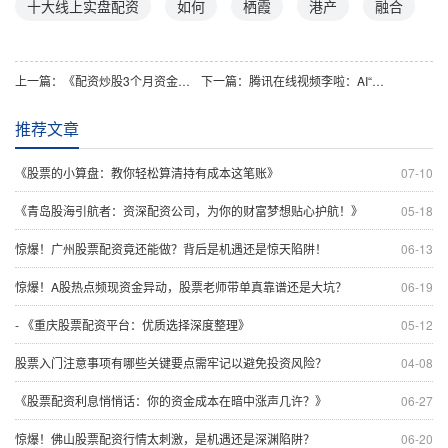
十大线上实盘配资
如何
栖霞
港产
融合
上一篇：
《配资炒股3个月资金翻3倍！揭秘关键指标驱动的暴涨翻身之路》
下一篇：
腾讯在线视频李啦：AI“超能力”助力创作，正规实盘配资思维何去何从？
推荐文章
《股票的小算盘：教你轻松算清持有成本这笔账》
07-10
《青岛股海引航者：资深配资公司，为你的财富梦想贴心护航！》
05-18
惊爆！广州股票配资竟还能做？背后是机遇还是惊天陷阱！
06-13
惊爆！A股热点频现资金异动，股票老师带单真靠谱还是大坑？
06-19
- 《重庆股票配资平台：优质选择深度整理》
05-12
股票入门注意事项有哪些关键要点需牢记以避免投资风险？
04-08
《股票配资利息悄悄话：你的资金成本在暗中涨声几许？》
06-27
惊爆！佛山股票配资行情太刺激，是机遇还是深渊陷阱？
06-20