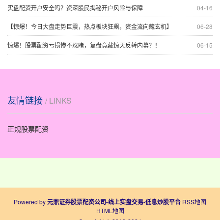
实盘配资开户安全吗？资深股民揭秘开户风险与保障
04-16
【惊爆！今日大盘走势巨震，热点板块狂飙，资金流向藏玄机】
06-28
惊爆！股票配资亏损惨不忍睹，复盘竟藏惊天反转内幕？！
06-15
友情链接
/ LINKS
正规股票配资
Powered by
元鼎证券股票配资公司-线上实盘交易-低息炒股平台
RSS地图
HTML地图