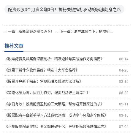
配资炒股3个月资金翻3倍！揭秘关键指标驱动的暴涨翻身之路
上一篇：
新能源领涨资金涌入！股票配资实战：借势热点精准捕捉趋势
下一篇：
港产城融合下，栖霞如何借正规实盘配资之势推进航运建设？
推荐文章
《股票配资风险案例深度剖析：精准避险与实战操作方向指南》
06-14
《炒股下载什么软件最好？精选十大平台推荐》
04-26
《股票开户新手指南：常见陷阱及规避方法详解》
03-15
《策略化身为将，执行力作刃，配资战场谁主沉浮？》
06-22
《亲测有效！股票配资盈利的三大策略，帮你避开我踩过的坑》
05-11
《股票配资平台新手学习方法数据洞察：成功率与风险点全解析》
03-15
《正规股票配资逻辑：资金规模破千亿，关键指标领涨跌幅风向》
07-04