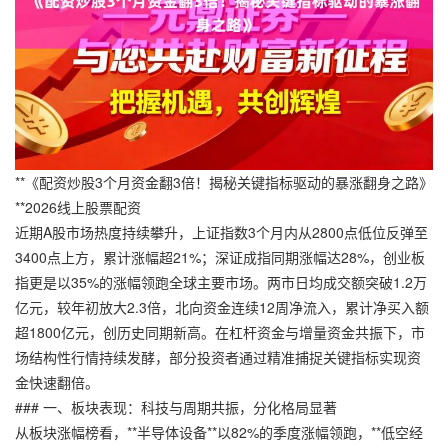
**《配资炒股3个月资金翻3倍！揭秘关键指标驱动的暴涨翻身之路》
**2026线上股票配资
近期A股市场热度持续攀升，上证指数3个月内从2800点低位反弹至
3400点上方，累计涨幅超21%；深证成指同期涨幅达28%，创业板
指更是以35%的涨幅领跑全球主要市场。两市日均成交额突破1.2万
亿元，较年初放大2.3倍，北向资金连续12周净流入，累计净买入额
超1800亿元，创历史同期新高。在杠杆资金与增量资金共振下，市
场结构性行情持续发酵，部分投资者通过精准捕捉关键指标实现资
金快速翻倍。
### 一、板块表现：科技与周期共振，分化格局显著
从板块涨幅榜看，**半导体设备**以82%的季度涨幅领跑，**低空经