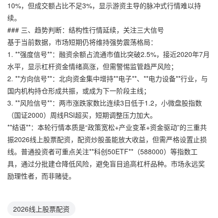
10%，但成交额占比不足3%，显示游资主导的脉冲式行情难以持
续。
### 三、趋势判断：结构性行情延续，关注三大信号
基于当前数据，市场短期仍将维持强势震荡格局：
1. **强度信号**：融资余额占流通市值比突破2.5%，接近2020年7月
水平，显示杠杆资金情绪高涨，但需警惕监管趋严风险；
2. **方向信号**：北向资金集中增持**电子**、**电力设备**行业，与
国内机构持仓形成共振，或成为下一阶段主线；
3. **风险信号**：两市涨跌家数比连续3日低于1.2，小微盘股指数
（国证2000）周线RSI超买，短期调整压力加大。
**结语**：本轮行情本质是“政策宽松+产业变革+资金驱动”的三重共
振2026线上股票配资，配资炒股虽能放大收益，但需严格设置止损
线。普通投资者可重点关注**科创50ETF**（588000）等指数工
具，通过分批建仓降低风险，避免盲目追高杠杆品种。市场永远奖
励理性者，而非赌徒。
2026线上股票配资