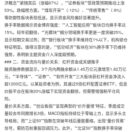
济概念**紧随其后（涨幅67%），**证券板块**受政策预期推动上涨
53%。跌幅榜方面，**煤炭开采**（-12%）、**传统零售**（-9%）
等防御性板块表现低迷，显示资金风险偏好显著提升。
换手率数据揭示资金博弈强度：**人工智能应用**板块日均换手率达
15%，较年初翻倍，**光模块**细分领域换手率更是一度突破25%，
显示短期交易过热；而**银行板块**换手率维持在1%以下，机构锁仓
特征明显。值得注意的是，**低空经济**板块在30%换手率下仍维持
强势，表明新主题资金介入深度超预期。
### 二、资金流向与量价关系：杠杆资金成关键推手
融资融券数据显示，3个月内两融余额从1.45万亿元激增至1.82万亿
元，**半导体**、**证券**、**软件开发**三大板块获杠杆资金净流入
超1200亿元。以某投资者为例，其通过5倍杠杆配置证券ETF，
低息
炒股平台
在板块20%涨幅下实现资金翻倍，但需警惕强制平仓风
险。
量价关系方面，**创业板指**呈现典型的“价升量增”特征，季度成交
量较去年同期增长3倍，MACD指标持续位于零轴上方，显示多头主
导格局；而**上证50**指数在突破年线后量能萎缩，出现“量价背离”
信号，需防范权重股回调压力。此外，**北证50**指数换手率突破