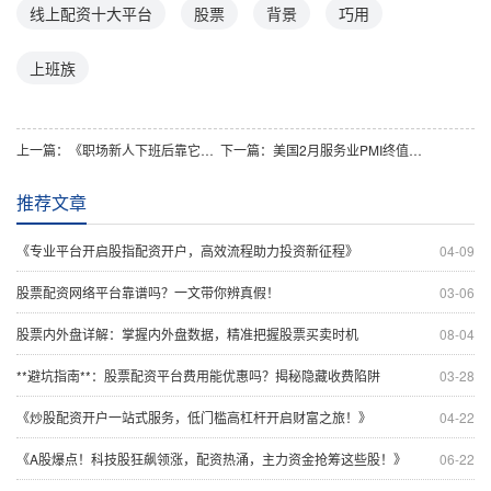
线上配资十大平台
股票
背景
巧用
上班族
上一篇：
《职场新人下班后靠它逆袭：三款股票配资APP实测，小额试水也能滚雪球》
下一篇：
美国2月服务业PMI终值低于预期，线上实盘配资如何看待市场波动？
推荐文章
《专业平台开启股指配资开户，高效流程助力投资新征程》
04-09
股票配资网络平台靠谱吗？一文带你辨真假！
03-06
股票内外盘详解：掌握内外盘数据，精准把握股票买卖时机
08-04
**避坑指南**：股票配资平台费用能优惠吗？揭秘隐藏收费陷阱
03-28
《炒股配资开户一站式服务，低门槛高杠杆开启财富之旅！》
04-22
《A股爆点！科技股狂飙领涨，配资热涌，主力资金抢筹这些股！》
06-22