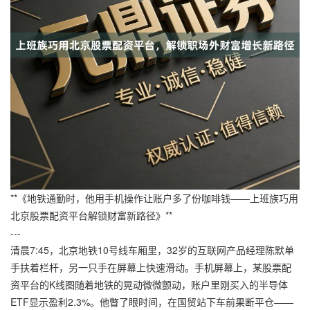
**《地铁通勤时，他用手机操作让账户多了份咖啡钱——上班族巧用
北京股票配资平台解锁财富新路径》**
---
清晨7:45，北京地铁10号线车厢里，32岁的互联网产品经理陈默单
手扶着栏杆，另一只手在屏幕上快速滑动。手机屏幕上，某股票配
资平台的K线图随着地铁的晃动微微颤动，账户里刚买入的半导体
ETF显示盈利2.3%。他瞥了眼时间，在国贸站下车前果断平仓——