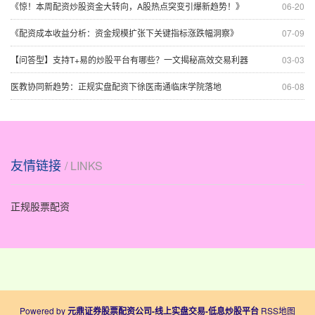
《惊！本周配资炒股资金大转向，A股热点突变引爆新趋势！》
06-20
《配资成本收益分析：资金规模扩张下关键指标涨跌幅洞察》
07-09
【问答型】支持T+易的炒股平台有哪些？一文揭秘高效交易利器
03-03
医教协同新趋势：正规实盘配资下徐医南通临床学院落地
06-08
友情链接
/ LINKS
正规股票配资
Powered by
元鼎证券股票配资公司-线上实盘交易-低息炒股平台
RSS地图