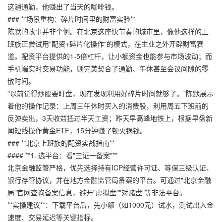
这趟通勤，他赚出了当天的咖啡钱。
### **场景重构：碎片时间里的财富实验**
陈默的故事并非个例。在北京这座快节奏的城市里，像他这样的上
班族正尝试用"配资+碎片化操作"的模式，在主业之外开辟财富赛
道。配资平台提供的1-5倍杠杆，让小额资金也能参与市场波动；而
手机端实时交易功能，则完美契合了通勤、午休甚至会议间隙的零
散时间。
"以前觉得炒股要盯盘，现在发现利用好碎片时间就够了。"陈默展示
着他的操作记录：上周三午休时买入的消费股，利用周五下班前的
反弹卖出，3天收益抵过半天工资；昨天早高峰地铁上，根据早盘新
闻短线操作黄金ETF，15分钟赚了顿火锅钱。
### **北京上班族的配资实战指南**
#### **1. 选平台：看"三证一备案"**
北京金融监管严格，优先选择持有ICP经营许可证、等保三级认证、
银行存管协议，并在地方金融监管局备案的平台。可通过"北京金融
局"官网查询备案信息，避开"虚拟盘""对赌盘"等非法平台。
**实操建议**：下载平台后，先小额（如1000元）试水，测试出入金
速度、交易延迟等关键指标。