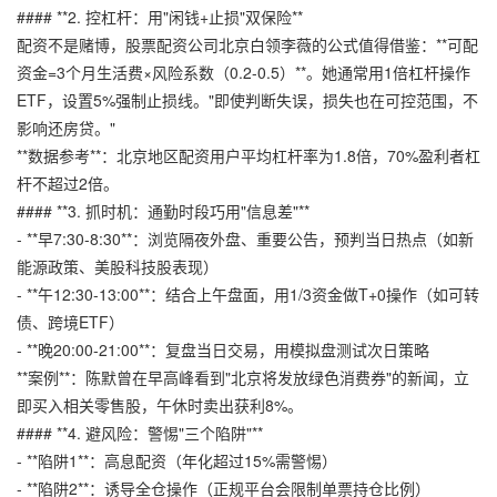
#### **2. 控杠杆：用"闲钱+止损"双保险**
配资不是赌博，
股票配资公司
北京白领李薇的公式值得借鉴：**可配
资金=3个月生活费×风险系数（0.2-0.5）**。她通常用1倍杠杆操作
ETF，设置5%强制止损线。"即使判断失误，损失也在可控范围，不
影响还房贷。"
**数据参考**：北京地区配资用户平均杠杆率为1.8倍，70%盈利者杠
杆不超过2倍。
#### **3. 抓时机：通勤时段巧用"信息差"**
- **早7:30-8:30**：浏览隔夜外盘、重要公告，预判当日热点（如新
能源政策、美股科技股表现）
- **午12:30-13:00**：结合上午盘面，用1/3资金做T+0操作（如可转
债、跨境ETF）
- **晚20:00-21:00**：复盘当日交易，用模拟盘测试次日策略
**案例**：陈默曾在早高峰看到"北京将发放绿色消费券"的新闻，立
即买入相关零售股，午休时卖出获利8%。
#### **4. 避风险：警惕"三个陷阱"**
- **陷阱1**：高息配资（年化超过15%需警惕）
- **陷阱2**：诱导全仓操作（正规平台会限制单票持仓比例）