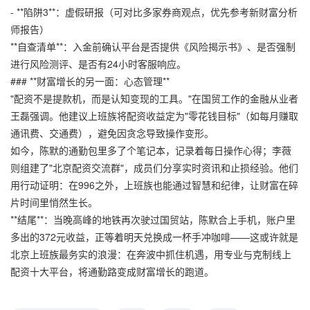
- **陷阱3**：虚假研报（可对比多家券商观点，优先参考新财富分析
师报告）
**自查清单**：入金前确认平台是否提供《风险揭示书》、是否强制
进行风险测评、是否有24小时客服响应。
### **财富增长的另一面：心态管理**
"配资不是提款机，而是认知变现的工具。"在国贸工作的金融从业者
王磊强调。他建议上班族将配资收益定为"零花钱目标"（如每月赚取
通讯费、交通费），避免因贪念导致操作变形。
如今，陈默的通勤包里多了个笔记本，记录着每日操作心得；李薇
则组建了"北京配资交流群"，成员们分享实时资讯和止损经验。他们
用行动证明：在996之外，上班族也能通过智慧和纪律，让财富在碎
片时间里悄然生长。
**结尾**：当晚高峰的地铁再次驶过国贸站，陈默合上手机，账户里
多出的372元收益，正等着明天兑换成一杯手冲咖啡——这或许就是
北京上班族最务实的浪漫：在奔波中抓住机遇，用专业与克制线上
配资十大平台，将通勤路变成财富增长的跑道。