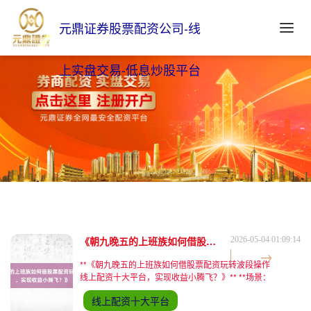
元鼎证券股票配资公司-线
上实盘交易-低息炒股平台
《朝九晚五的上班族如何借股票配资玩转波段操作，实现收益小腾飞？》
2026-05-04 01:09:14
**《朝九晚五的上班族如何借股票配资玩转波段操作
线上配资十大平台，实现收益小腾飞？》** **场景：
地铁里的“碎片时间”与财富觉醒** 清晨7:45，上海地
线上配资十大平台
铁2号线车厢内，32岁的程序员李明单手抓着吊