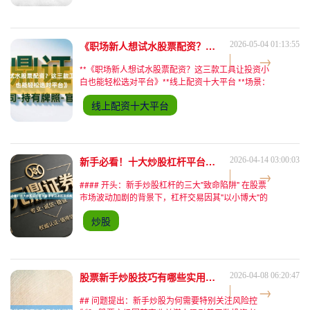
《职场新人想试水股票配资？这三款工具让投资小白也能轻松选对平台》
2026-05-04 01:13:55
**《职场新人想试水股票配资？这三款工具让投资小
白也能轻松选对平台》**线上配资十大平台 **场景：
午休时的咖啡机旁，两位职场新人的焦虑对话** "小
线上配资十大平台
林，你说我要不要试试股票配资？"周一下午的办公
室，
新手必看！十大炒股杠杆平台新手常见误区及拆解指南
2026-04-14 03:00:03
#### 开头：新手炒股杠杆的三大"致命陷阱" 在股票
市场波动加剧的背景下，杠杆交易因其"以小博大"的
特性成为新手投资者的热门选择。然而，杠杆的"双
炒股
刃剑"效应让无数投资者在短期内经历从天堂到地狱
的跌宕
股票新手炒股技巧有哪些实用方法能降低投资风险？
2026-04-08 06:20:47
## 问题提出：新手炒股为何需要特别关注风险控