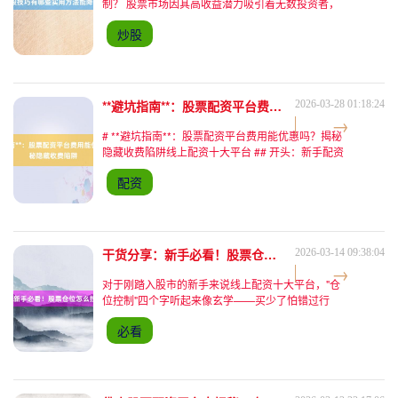
制？ 股票市场因其高收益潜力吸引着无数投资者，
但对新手而言，这里更像是一个充满不确定性的"资
炒股
金博弈场"。数据显示，A股市场中超过70%的个人投
资者长期处于
**避坑指南**：股票配资平台费用能优惠吗？揭秘隐藏收费陷阱
2026-03-28 01:18:24
# **避坑指南**：股票配资平台费用能优惠吗？揭秘
隐藏收费陷阱线上配资十大平台 ## 开头：新手配资
的"甜蜜陷阱"——当优惠承诺变成债务黑洞 2023年3
配资
月，广州股民张先生在某配资平台看到"开户即送
干货分享：新手必看！股票仓位怎么控制才稳妥？
2026-03-14 09:38:04
对于刚踏入股市的新手来说线上配资十大平台，"仓
位控制"四个字听起来像玄学——买少了怕错过行
情，买多了又怕一夜回到解放前。2023年A股市场波
必看
动率较前两年下降12%（据Wind数据），但仍有超
过60%的