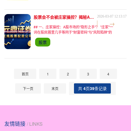
股票会不会被庄家操控？揭秘A股市场真实生态
2026-03-07 12:13:17
## 一、庄家操控：A股市场的"隐形之手"？ "庄家"一
词在股民圈里几乎等同于"财富密码"与"风险陷阱"的
结合体。有人坚信A股是"庄股横行"的赌场，也有人
股票
认为随着监管升级，庄家已成历史。真相究竟如何？
首页
1
2
3
4
共
4
页
39
条记录
下一页
末页
友情链接
/ LINKS