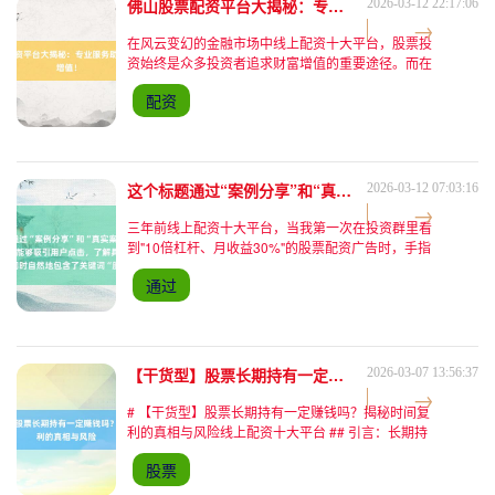
佛山股票配资平台大揭秘：专业服务助力投资稳健增值！
2026-03-12 22:17:06
在风云变幻的金融市场中线上配资十大平台，股票投
资始终是众多投资者追求财富增值的重要途径。而在
佛山这座经济活跃、金融氛围浓厚的城市，股票配资
配资
平台如雨后春笋般涌现，为投资者提供了更多元化的
投资选择。今天，
这个标题通过“案例分享”和“真实案例来揭秘”的表述，既符合经验分享的角度，又能够吸引用户点击，了解具体案例，同时自然地包含了关键词“股票配资平台风险大吗”。
2026-03-12 07:03:16
三年前线上配资十大平台，当我第一次在投资群里看
到"10倍杠杆、月收益30%"的股票配资广告时，手指
悬在屏幕上方迟迟没有点下去。那时的我刚在股市赚
通过
到第一桶金，看着账户里躺着的五位数盈利，心里像
揣了团火—
【干货型】股票长期持有一定赚钱吗？揭秘时间复利的真相与风险
2026-03-07 13:56:37
# 【干货型】股票长期持有一定赚钱吗？揭秘时间复
利的真相与风险线上配资十大平台 ## 引言：长期持
有≠稳赚不赔的“财富密码” “买股票只要拿得住，十年
股票
后肯定赚钱”——这是许多投资者听过的“至理名言”。