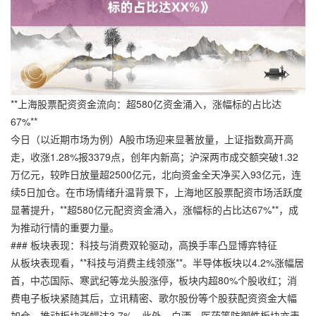
**上海股票配资资金流向：超580亿资金涌入，涨幅标的占比达
67%**
今日（以近期市场为例）A股市场迎来显著放量，上证指数高开高
走，收涨1.28%报3379点，创年内新高；沪深两市成交额突破1.32
万亿元，较昨日放量超2500亿元，北向资金全天净买入93亿元，连
续5日加仓。在市场情绪升温背景下，上海地区股票配资市场活跃度
显著提升，**超580亿元配资资金涌入，涨幅标的占比达67%**，成
为推动行情的重要力量。
### 板块表现：科技与消费双轮驱动，高换手率凸显博弈特征
从板块表现看，**科技与消费主线领涨**。半导体板块以4.2%涨幅居
首，中芯国际、寒武纪等龙头股涨停，板块内超80%个股收红；消
费电子板块紧随其后，立讯精密、歌尔股份等个股获配资资金大幅
加仓，推动板块涨幅达3.7%。此外，白酒、医药等防御性板块亦表