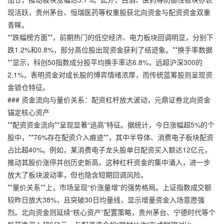
现活跃，贵州茅台、恒瑞医药等权重股获北向资金与配资资金双重
青睐。
**跌幅榜方面**，前期热门的低空经济、电力板块回调明显，分别下
跌1.2%和0.8%，部分高位股出现资金获利了结迹象。**换手率数据
**显示，科创50指数成分股平均换手率达6.8%，远超沪深300的
2.1%，表明资金对成长股的博弈情绪浓厚，而传统蓝筹股则呈现资
金锁仓特征。
### 资金流向与量价关系：配资杠杆放大波动，
元鼎证券
北向资金
锚定核心资产
**配资资金流向**呈现显著“追高”特征。据统计，今日涨幅超5%的个
股中，**76%存在配资介入痕迹**，其中半导体、消费电子板块配资
占比超40%。例如，某消费电子龙头股单日配资买入额达12亿元，
推动其股价涨停并创历史新高。这种杠杆资金的集中涌入，进一步
放大了板块波动率，但也隐含短期回调风险。
**量价关系**上，市场呈现“价涨量增”的强势格局。上证指数成交额
较昨日放大38%，且突破30日均量线，显示增量资金入场意愿强
烈。北向资金则延续“核心资产”配置策略，贵州茅台、宁德时代等个