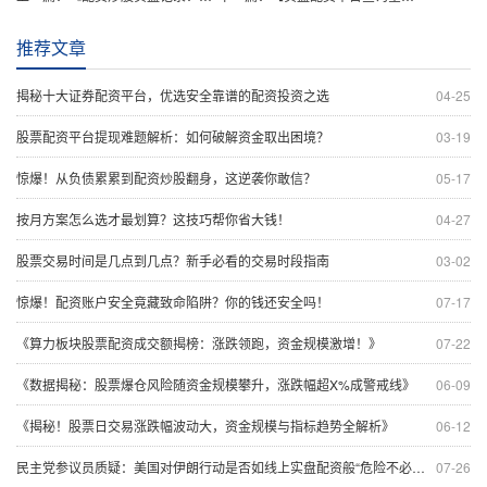
推荐文章
揭秘十大证券配资平台，优选安全靠谱的配资投资之选
04-25
股票配资平台提现难题解析：如何破解资金取出困境？
03-19
惊爆！从负债累累到配资炒股翻身，这逆袭你敢信？
05-17
按月方案怎么选才最划算？这技巧帮你省大钱！
04-27
股票交易时间是几点到几点？新手必看的交易时段指南
03-02
惊爆！配资账户安全竟藏致命陷阱？你的钱还安全吗！
07-17
《算力板块股票配资成交额揭榜：涨跌领跑，资金规模激增！》
07-22
《数据揭秘：股票爆仓风险随资金规模攀升，涨跌幅超X%成警戒线》
06-09
《揭秘！股票日交易涨跌幅波动大，资金规模与指标趋势全解析》
06-12
民主党参议员质疑：美国对伊朗行动是否如线上实盘配资般“危险不必要”？
07-26