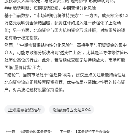
股获净买入超5亿元，与配资资金的“题材炒作”形成鲜明对比。
### 趋势判断：短期强势延续，中期警惕分化风险
基于当前数据，**市场短期仍将维持强势**：一方面，成交额突破1.3
万亿元表明资金情绪回暖，配资杠杆的加入进一步强化了上涨动
能；另一方面，北向资金与国内机构资金形成共振，对权重股的锁
定有助于稳定指数。
然而，**中期需警惕结构性分化风险**。高换手率与配资资金的集中
介入，可能导致部分板块出现“透支性上涨”，尤其是半导体等估值已
处历史高位的行业。此外，若后续成交额无法持续放大，市场可能
面临“量价背离”压力。
**结论**：当前市场处于“强趋势”初期，建议重点关注量能持续性及
北向资金流向正规股票配资推荐，优先布局业绩确定性强的核心资
产，对高波动题材股需保持谨慎。
正规股票配资推荐
涨幅标的占比达XX%
上一篇：
《配资炒股实盘记录：精准捕捉涨跌，月度收益涨幅超XX%！》
下一篇：
【实盘配资平台查询全攻略】权威榜单+避坑指南，助你精准筛选！