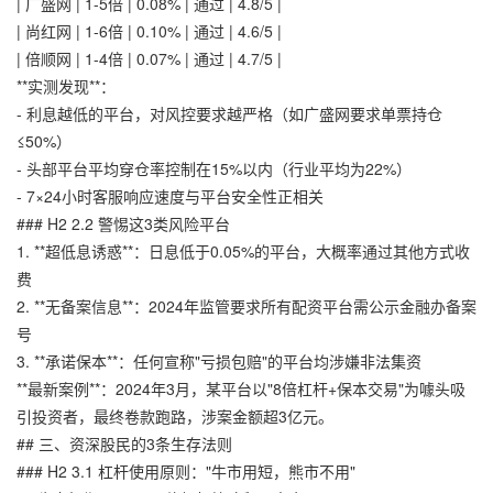
| 广盛网 | 1-5倍 | 0.08% | 通过 | 4.8/5 |
| 尚红网 | 1-6倍 | 0.10% | 通过 | 4.6/5 |
| 倍顺网 | 1-4倍 | 0.07% | 通过 | 4.7/5 |
**实测发现**：
- 利息越低的平台，对风控要求越严格（如广盛网要求单票持仓
≤50%）
- 头部平台平均穿仓率控制在15%以内（行业平均为22%）
- 7×24小时客服响应速度与平台安全性正相关
### H2 2.2 警惕这3类风险平台
1. **超低息诱惑**：日息低于0.05%的平台，大概率通过其他方式收
费
2. **无备案信息**：2024年监管要求所有配资平台需公示金融办备案
号
3. **承诺保本**：任何宣称"亏损包赔"的平台均涉嫌非法集资
**最新案例**：2024年3月，某平台以"8倍杠杆+保本交易"为噱头吸
引投资者，最终卷款跑路，涉案金额超3亿元。
## 三、资深股民的3条生存法则
### H2 3.1 杠杆使用原则："牛市用短，熊市不用"