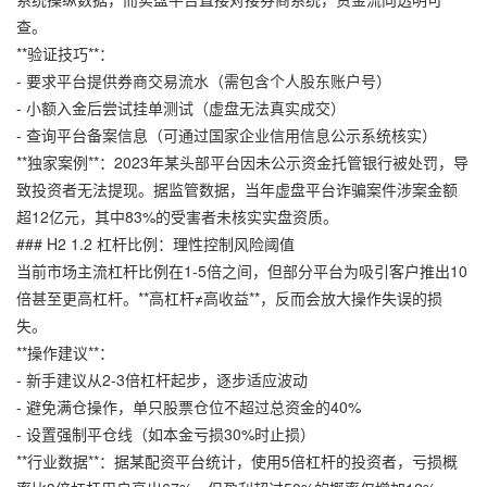
查。
**验证技巧**：
- 要求平台提供券商交易流水（需包含个人股东账户号）
- 小额入金后尝试挂单测试（虚盘无法真实成交）
- 查询平台备案信息（可通过国家企业信用信息公示系统核实）
**独家案例**：2023年某头部平台因未公示资金托管银行被处罚，导
致投资者无法提现。据监管数据，当年虚盘平台诈骗案件涉案金额
超12亿元，其中83%的受害者未核实实盘资质。
### H2 1.2 杠杆比例：理性控制风险阈值
当前市场主流杠杆比例在1-5倍之间，但部分平台为吸引客户推出10
倍甚至更高杠杆。**高杠杆≠高收益**，反而会放大操作失误的损
失。
**操作建议**：
- 新手建议从2-3倍杠杆起步，逐步适应波动
- 避免满仓操作，单只股票仓位不超过总资金的40%
- 设置强制平仓线（如本金亏损30%时止损）
**行业数据**：据某配资平台统计，使用5倍杠杆的投资者，亏损概