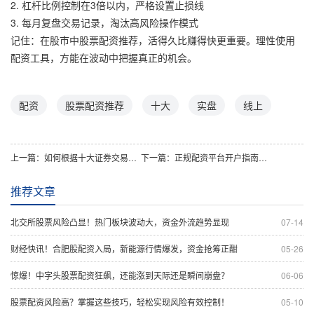
2. 杠杆比例控制在3倍以内，严格设置止损线
3. 每月复盘交易记录，淘汰高风险操作模式
记住：在股市中股票配资推荐，活得久比赚得快更重要。理性使用
配资工具，方能在波动中把握真正的机会。
配资
股票配资推荐
十大
实盘
线上
上一篇：
如何根据十大证券交易app排行榜选合适平台？
下一篇：
正规配资平台开户指南：安全便捷，开启投资新篇章！
推荐文章
北交所股票风险凸显！热门板块波动大，资金外流趋势显现
07-14
财经快讯！合肥股配资入局，新能源行情爆发，资金抢筹正酣
05-26
惊爆！中字头股票配资狂飙，还能涨到天际还是瞬间崩盘？
06-06
股票配资风险高？掌握这些技巧，轻松实现风险有效控制！
05-10