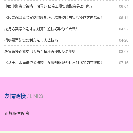
中国电影资金策略：闲置54亿投正规实盘配资是否明智？
06-04
《股票配资风险案例深度剖析：精准避险与实战操作方向指南》
06-14
按月方案怎么选才最划算？这技巧帮你省大钱！
04-27
揭秘股票配资盈利方法与实战技巧
04-20
股票跌停还能卖出去吗？揭秘跌停板交易规则
03-07
《基于基本面与资金结构：深度剖析配资利息对比的内在逻辑》
07-16
友情链接
/ LINKS
正规股票配资