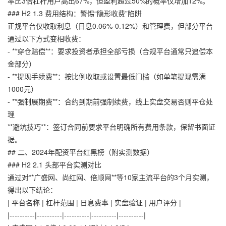
率比3倍杠杆用户高出67%，但盈利超过50%的概率仅增加12%。
### H2 1.3 费用结构：警惕“隐形收费”陷阱
正规平台仅收取利息（日息0.06%-0.12%）和管理费，但部分平台
通过以下方式变相收费：
- **穿仓赔偿**：要求投资者承担全部亏损（合规平台通常只追偿本
金部分）
- **提现手续费**：按比例收取或设置最低门槛（如单笔提现需满
1000元）
- **强制展期费**：合约到期前强制续费，
线上实盘交易
否则平仓处
理
**避坑技巧**：签订合同前要求平台明确所有费用条款，保留书面证
据。
## 二、2024年配资平台红黑榜（附实测数据）
### H2 2.1 头部平台实测对比
通过对**广盛网、尚红网、倍顺网**等10家主流平台的3个月实测，
得出以下结论：
| 平台名称 | 杠杆范围 | 日息费率 | 实盘验证 | 用户评分 |
|----------|----------|----------|----------|----------|