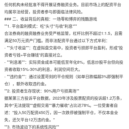
任何机构未经批准不得开展证券融资业务。目前市场上的配资平台
均属非法经营，投资者参与即面临法律风险。
### 二、收益背后的真相：一场零和博弈的残酷游戏
**1. 平台盈利模式：吃"头寸"与收"利息"**
合法券商的融资融券业务受严格监管，杠杆比例不超过1:1.5，且需
满足50万元资产门槛。而非法配资平台通过以下方式牟利：
- **头寸收益**：在虚拟盘交易中，投资者亏损即平台盈利，形成"投
资者亏钱=平台赚钱"的直接对立。
- **利息差**：实际资金成本可能低至年化8%，
低息炒股平台
但向投
资者收取15%-30%的利息，利润空间巨大。
- **违约金**：通过设置苛刻的平仓规则（如单日跌幅超3%即强制平
仓），额外收取违约金。
**2. 投资者生存现状：90%用户亏损离场**
据某第三方投诉平台数据，2023年涉及股票配资的投诉超1.2万条，
其中"无法提现""虚假交易""暴力催收"占比达78%。一位受害者自
述："投入50万配资450万，因一次跌停被强制平仓，不仅本金全
失，还欠平台12万违约金。"
**3. 市场波动下的系统性风险**