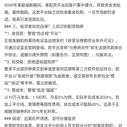
2020年美股熔断期间，某配资平台因客户集中爆仓，导致资金池枯
竭，最终跑路。这类平台缺乏风险准备金机制，一旦市场剧烈波
动，极易引发连锁反应。
### 三、投资者如何自保？三招识别配资陷阱
**1. 查资质：警惕"伪合规"平台**
正规金融机构需持有证监会颁发的《经营证券期货业务许可证》，
可通过证监会官网查询。若平台宣称"与券商合作"却无法提供具体合
作协议，或展示境外牌照（如塞舌尔、瓦努阿图），均属非法。
**2. 验交易：拒绝虚拟盘陷阱**
要求平台提供券商交割单或登录同花顺等第三方软件验证持仓。若
平台以"系统升级""数据保密"为由拒绝，或交易软件名称包含"模
拟""测试"等字样，需立即撤资。
**3. 算成本：警惕"低息"猫腻**
以10万元本金、1:5杠杆、月息2%为例，实际年化成本达24%。若
加上平仓线、管理费等隐性费用，综合成本可能超40%，远高于正
规融资融券的8.35%年化利率。
### 结语：远离杠杆诱惑，坚守价值投资
股票配资的本质，是非法平台利用人性贪欲设计的"财富收割机"。对