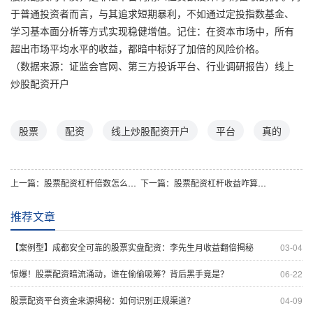
于普通投资者而言，与其追求短期暴利，不如通过定投指数基金、
学习基本面分析等方式实现稳健增值。记住：在资本市场中，所有
超出市场平均水平的收益，都暗中标好了加倍的风险价格。
（数据来源：证监会官网、第三方投诉平台、行业调研报告）线上
炒股配资开户
股票
配资
线上炒股配资开户
平台
真的
上一篇：
股票配资杠杆倍数怎么选？几倍杠杆最适合你的投资策略？
下一篇：
股票配资杠杆收益咋算？快速掌握收益计算解决方案
推荐文章
【案例型】成都安全可靠的股票实盘配资：李先生月收益翻倍揭秘
03-04
惊爆！股票配资暗流涌动，谁在偷偷吸筹？背后黑手竟是？
06-22
股票配资平台资金来源揭秘：如何识别正规渠道？
04-09