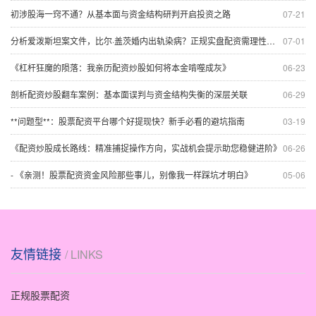
初涉股海一窍不通？从基本面与资金结构研判开启投资之路
07-21
分析爱泼斯坦案文件，比尔·盖茨婚内出轨染病？正规实盘配资需理性看待
07-01
《杠杆狂魔的陨落：我亲历配资炒股如何将本金啃噬成灰》
06-23
剖析配资炒股翻车案例：基本面误判与资金结构失衡的深层关联
06-29
**问题型**：股票配资平台哪个好提现快？新手必看的避坑指南
03-19
《配资炒股成长路线：精准捕捉操作方向，实战机会提示助您稳健进阶》
06-26
- 《亲测！股票配资资金风险那些事儿，别像我一样踩坑才明白》
05-06
友情链接
/ LINKS
正规股票配资