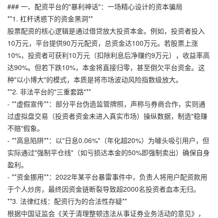
### 一、配资平台的"暴利神话"：一场精心设计的资本骗局
**1. 杠杆诱惑下的资金黑洞**
股票配资的核心逻辑是通过借贷放大投资本金。例如，投资者投入
10万元，平台提供90万元配资，总资金达100万元。若股票上涨
10%，投资者可获利10万元（扣除利息后净赚约9万元），收益率高
达90%。但若下跌10%，本金将直接归零，甚至倒欠平台资金。这
种"以小博大"的模式，本质是将市场波动风险指数级放大。
**2. 非法平台的"三重套路"**
- **虚假宣传**：部分平台伪造监管牌照，声称与券商合作，实则通
过虚拟盘交易（投资者资金未进入真实市场）操纵数据，制造"稳赚
不赔"假象。
- **高息陷阱**：以"日息0.06%"（年化超20%）为噱头吸引用户，但
实际通过"强制平仓线"（如亏损达本金的50%即强制卖出）确保自身
盈利。
- **资金挪用**：2022年某平台暴雷事件中，负责人将用户配资款用
于个人炒房，最终因资金链断裂导致超2000名投资者血本无归。
**3. 法律红线：配资行为的合法性存疑**
根据中国证监会《关于清理整顿违法从事证券业务活动的意见》，