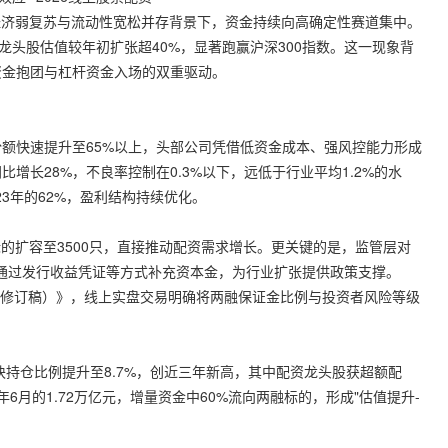
观经济弱复苏与流动性宽松并存背景下，资金持续向高确定性赛道集中。
龙头股估值较年初扩张超40%，显著跑赢沪深300指数。这一现象背
资金抱团与杠杆资金入场的双重驱动。
额快速提升至65%以上，头部公司凭借低资金成本、强风控能力形成
比增长28%，不良率控制在0.3%以下，远低于行业平均1.2%的水
23年的62%，盈利结构持续优化。
标的扩容至3500只，直接推动配资需求增长。更关键的是，监管层对
司通过发行收益凭证等方式补充资本金，为行业扩张提供政策支撑。
（修订稿）》，
线上实盘交易
明确将两融保证金比例与投资者风险等级
块持仓比例提升至8.7%，创近三年新高，其中配资龙头股获超额配
4年6月的1.72万亿元，增量资金中60%流向两融标的，形成"估值提升-