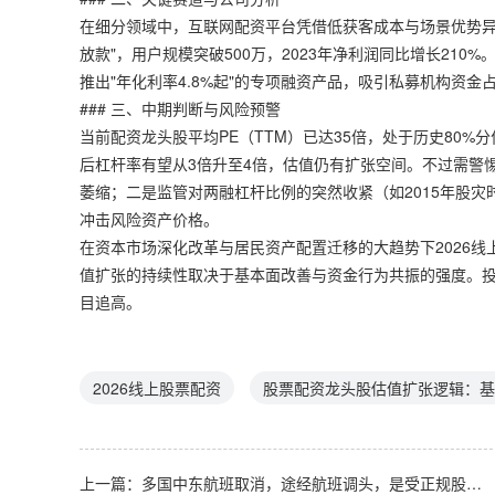
在细分领域中，互联网配资平台凭借低获客成本与场景优势异军
放款"，用户规模突破500万，2023年净利润同比增长21
推出"年化利率4.8%起"的专项融资产品，吸引私募机构资金占
### 三、中期判断与风险预警
当前配资龙头股平均PE（TTM）已达35倍，处于历史80%
后杠杆率有望从3倍升至4倍，估值仍有扩张空间。不过需警惕
萎缩；二是监管对两融杠杆比例的突然收紧（如2015年股
冲击风险资产价格。
在资本市场深化改革与居民资产配置迁移的大趋势下2026线
值扩张的持续性取决于基本面改善与资金行为共振的强度。
目追高。
2026线上股票配资
股票配资龙头股估值扩张逻辑：基
上一篇：
多国中东航班取消，途经航班调头，是受正规股票配资市场波动影响？