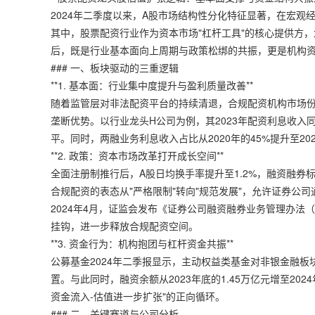
2024年二季度以来，A股市场结构性分化特征显著，在宏
其中，股票配资行业作为资本市场"杠杆工具"的核心提供方，
后，既是行业基本面向上周期与政策松绑的共振，更是机构
### 一、板块驱动的三重逻辑
**1. 基本面：行业集中度提升与盈利质量改善**
随着监管层对非法配资平台的持续清退，合规配资机构市场份
垄断优势。以行业龙头H公司为例，其2023年配资利息收入同
平。同时，两融业务利息收入占比从2020年的45%提升至20
**2. 政策：资本市场改革打开成长空间**
全面注册制推行后，A股日均换手率提升至1.2%，融资融券
合规配资的表态从"严格限制"转向"规范发展"，允许证券公
2024年4月，证监会发布《证券公司融资融券业务管理办法
挂钩，进一步释放合规配资空间。
**3. 资金行为：机构抱团与杠杆资金共振**
公募基金2024年二季报显示，主动权益类基金对非银金融板
置。与此同时，融资余额从2023年底的1.45万亿元增至202
资金流入-估值进一步扩张"的正向循环。
### 二、关键赛道与公司分析