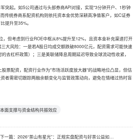
突起。如S公司通过与头部券商API对接，实现"3分钟开户、1秒钟
0%。而传统券商系配资机构则依托资本金优势深耕高净值客户，如C证券
比提升至35%。
分位，但考虑到行业ROE中枢从8%提升至12%，且资本金补充渠道打开
三大风险：一是若A股日均成交额跌破8000亿元，配资需求可能快速
灾时的去杠杆政策）；三是美联储降息周期延迟导致全球流动性收紧，
上股票配资，配资行业作为"市场活跃度放大器"的战略地位凸显，但估
投资者需密切跟踪两融余额变化与监管政策动向，避免在情绪过热时盲
本面支撑与资金结构共振效应
下一篇：
2026“茶山有星光”：正规实盘配资与好茶公益如何共融发展？