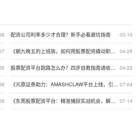
06
配资公司利率多少才合理？新手必看避坑指南
03-16
07
《朝九晚五的上班族，如何用股票配资撬动职场外的第一桶金？》
04-28
05
股票配资平台跑路怎么办？四步自救指南请收好！
04-22
08
《元鼎证券助力：AMASHCLAW平台上线，引领股票配资开户新潮流》
07-04
28
《东莞股票配资平台：精准捕捉实战机会，解锁高胜率操作方向！》
07-14