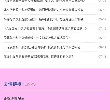
《股票配资平台十大排名亲测！新手入门避坑指南与实操心得》
04-05
北交所新股申购热潮涌动！热门板块飙升，资金疯狂涌入抢筹
06-10
揭秘配资炒股选股实战法：精准捕捉方向，把握绝佳操作机会！
05-19
《A股突发！热点板块资金狂涌，股票配资这样配组赢面拉满！》
07-12
股票配资利息高低难辨？一文速览对比方案选最优！
05-03
【深度解析】股票配资门户网站：投资新机遇与风险全揭秘！
06-11
惊爆！股票配资黑平台套路深似海，你还敢轻易入局？
07-11
友情链接
/ LINKS
正规股票配资