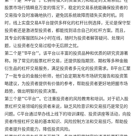
股票市场行情瞬息万变的情况下，稳定的交易系统能确保投资者的
交易指令及时准确地执行，避免因系统故障而错失买卖时机。同
时，
线上实盘交易
A平台提供多样化的杠杆比例选择，无论是保守型
投资者还是激进型投资者，都能找到适合自己的杠杆方案。而且，
其专业的客服团队24小时在线，随时为投资者解答疑问、处理问
题，让投资者在交易过程中无后顾之忧。
第二个是**B平台**。该平台以丰富的投资品种和优质的研究资源著
称。除了常见的股票杠杆交易，还提供股指期货、期权等多种金融
衍生品的杠杆交易服务，满足投资者多元化的投资需求。B平台汇聚
了一批专业的金融分析师，他们会定期发布市场研究报告和投资策
略建议，为投资者提供有价值的参考，帮助投资者更好地把握市场
趋势，做出明智的投资决策。
第三个是**C平台**。它注重投资者的风险教育和培训。对于初入股
票杠杆交易领域的投资者来说，缺乏风险意识和交易技巧是常见的
问题。C平台通过举办线上线下的培训课程、投资讲座等活动，向投
资者传授杠杆交易的基本知识、风险控制方法和交易技巧，帮助投
资者提升投资能力，降低投资风险。