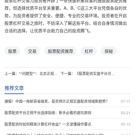
股票杠杆交易为投资者开辟了一条快速积累财富的通道股票配资推
荐，但选择优质平台至关重要。A、B、C这三大平台凭借各自的优
势，为投资者提供了安全、便捷、专业的交易环境。投资者在开启
股票杠杆交易之旅时，不妨深入了解这些平台，结合自身情况做出
合适的选择，让优质平台助力自己的投资腾飞。
股票
交易
股票配资推荐
杠杆
探秘
上一篇：
**问题型**：北京正规股票杠杆平台推荐有哪些？如何选择靠谱的？
下一篇：
《股票配资实盘平台可靠吗？基于用户数据的可靠性分析》
推荐文章
捷报！中国一拖斩获省级奖，是否预示正规实盘配资领域新趋势？
07-17
股票配资平台正规平台选择指南：新手必看的避坑原则
03-21
股票配资时如何精准计算杠杆收益？一文读懂操作要点
05-10